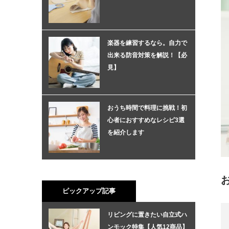
楽器を練習するなら。自力で
出来る防音対策を解説！【必
見】
おうち時間で料理に挑戦！初
心者におすすめなレシピ3選
を紹介します
ピックアップ記事
リビングに置きたい自立式ハ
ンモック特集【人気12商品】