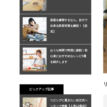
楽器を練習するなら。自力で
出来る防音対策を解説！【必
見】
おうち時間で料理に挑戦！初
心者におすすめなレシピ3選
を紹介します
ピックアップ記事
リビングに置きたい自立式ハ
ンモック特集【人気12商品】