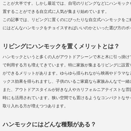
ことが大半です。しかし最近では、自宅のリビングなどにハンモック
置することができる自立式に人気が集まり始めています。
この記事では、リビングに置くのにぴったりな自立式ハンモックをご
にはどんなハンモックをチョイスすればいいのかといった選び方のポ
リビングにハンモックを置くメリットとは？
ハンモックというと多くの人がアウトドアシーンで木と木に引っ掛け
で利用する方も増えてきています。特に家族が集まるリビングに設置
ができるメリットがあります。ゆらゆら揺られながら映画やドラマな
ックス効果を得られますし、子供のいるご家庭なら家族みんなで一緒
また、アウトドアスタイルが好きな人やカリフォルニアテイストな雰
時にも活用されています。狭い空間でも置けるようなコンパクトなサ
取り入れる方が増えつつあります。
ハンモックにはどんな種類がある？