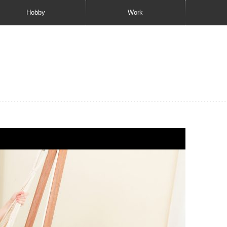
Hobby
Work