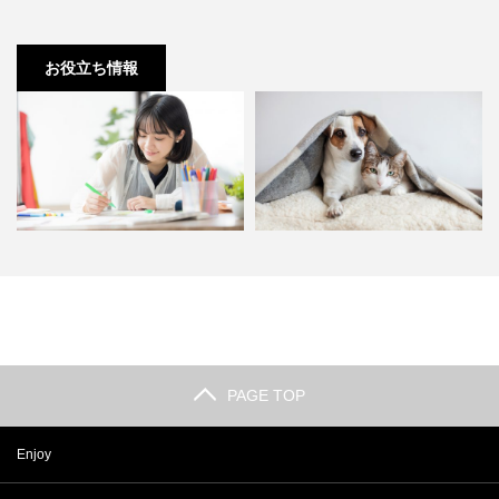
お役立ち情報
「ついダラダラしてしまう…」後
【おうち時間】ペットを飼いたい
悔のない休日を過ごす3つの…
と思った時に考えるべき4つ…
PAGE TOP
Enjoy