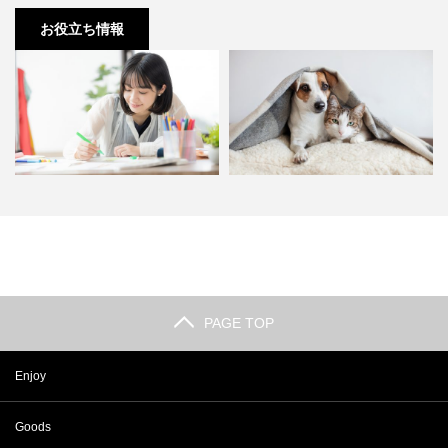
お役立ち情報
「ついダラダラしてしまう…」後
【おうち時間】ペットを飼いたい
悔のない休日を過ごす3つの…
と思った時に考えるべき4つ…
PAGE TOP
Enjoy
Goods